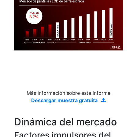
Mercado de pantallas LCD de barra estirada
CAGR
 8.7%
Million
Million
$XX.X 
$XX.X 
2019
2020
2021
2022
2023
2029
2024
2025
2026
2028
2030
2031
Historical Years
Forecast Years
Más información sobre este informe
Descargar muestra gratuita
Dinámica del mercado
Factores impulsores del