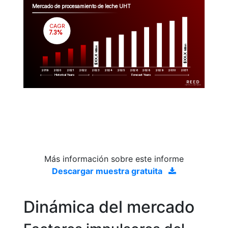
Mercado de procesamiento de leche UHT
CAGR
 7.3%
Million
Million
$XX.X 
$XX.X 
2019
2020
2021
2022
2023
2029
2024
2025
2026
2028
2030
2031
Historical Years
Forecast Years
Más información sobre este informe
Descargar muestra gratuita
Dinámica del mercado