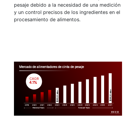
pesaje debido a la necesidad de una medición
y un control precisos de los ingredientes en el
procesamiento de alimentos.
Mercado de alimentadores de cinta de pesaje
CAGR
 4.1%
Million
Million
$XX.X 
$XX.X 
2019
2020
2021
2022
2023
2029
2024
2025
2026
2028
2030
2031
Historical Years
Forecast Years