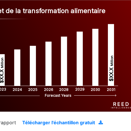
et de la transformation alimentaire
Million
Million
$XX.X 
XX.X 
023
2029
2024
2025
2026
2028
2030
2031
Forecast Years
 rapport
Télécharger l'échantillon gratuit