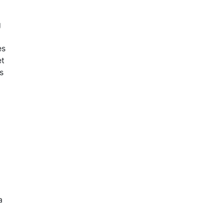
g
es
et
s
a