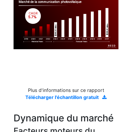
Marché de la communication photovoltaïque
CAGR
 5.7%
Million
Million
$XX.X 
$XX.X 
2019
2020
2021
2022
2023
2029
2024
2025
2026
2028
2030
2031
Historical Years
Forecast Years
Plus d'informations sur ce rapport
Télécharger l'échantillon gratuit
Dynamique du marché
Facteurs moteurs du