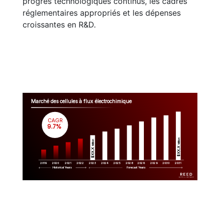
progrès technologiques continus, les cadres
réglementaires appropriés et les dépenses
croissantes en R&D.
Marché des cellules à flux électrochimique
CAGR
 9.7%
Million
Million
$XX.X 
$XX.X 
2019
2020
2021
2022
2023
2029
2024
2025
2026
2028
2030
2031
Historical Years
Forecast Years