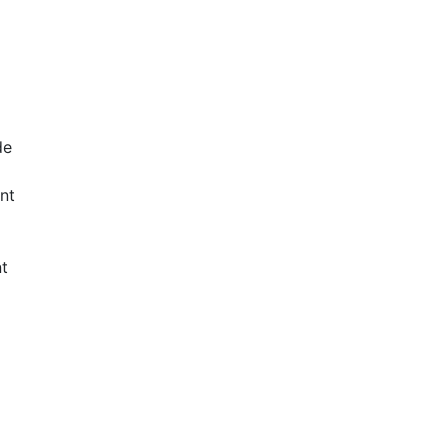
de
nt
nt