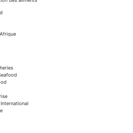
ion des aliments
rd
Afrique
heries
 Seafood
ood
ise
International
se