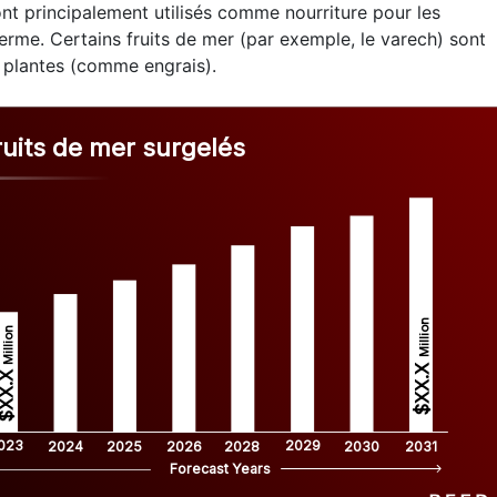
nt principalement utilisés comme nourriture pour les
rme. Certains fruits de mer (par exemple, le varech) sont
s plantes (comme engrais).
ruits de mer surgelés
Million
Million
$XX.X 
XX.X 
023
2029
2024
2025
2026
2028
2030
2031
Forecast Years