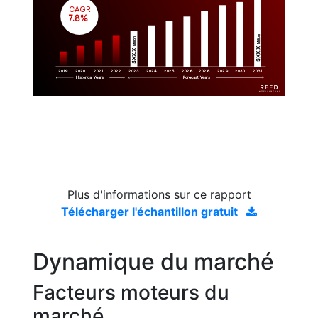
CAGR
 7.8%
Million
Million
$XX.X 
$XX.X 
2019
2020
2021
2022
2023
2029
2024
2025
2026
2028
2030
2031
Historical Years
Forecast Years
Plus d'informations sur ce rapport
Télécharger l'échantillon gratuit
Dynamique du marché
Facteurs moteurs du
marché