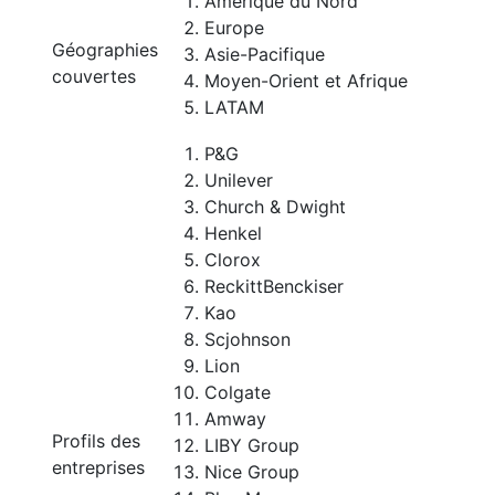
Amérique du Nord
Europe
Géographies
Asie-Pacifique
couvertes
Moyen-Orient et Afrique
LATAM
P&G
Unilever
Church & Dwight
Henkel
Clorox
ReckittBenckiser
Kao
Scjohnson
Lion
Colgate
Amway
Profils des
LIBY Group
entreprises
Nice Group