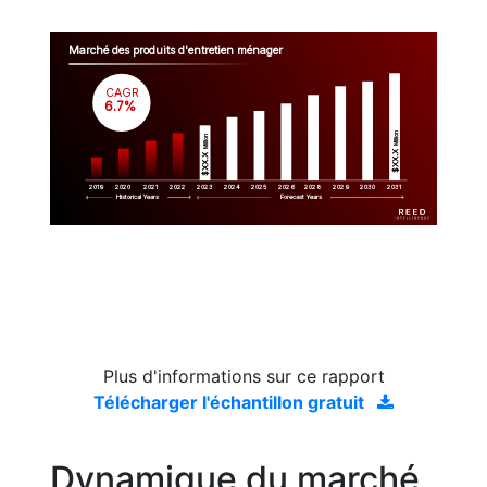
Marché des produits d'entretien ménager
CAGR
 6.7%
Million
Million
$XX.X 
$XX.X 
2019
2020
2021
2022
2023
2029
2024
2025
2026
2028
2030
2031
Historical Years
Forecast Years
Plus d'informations sur ce rapport
Télécharger l'échantillon gratuit
Dynamique du marché