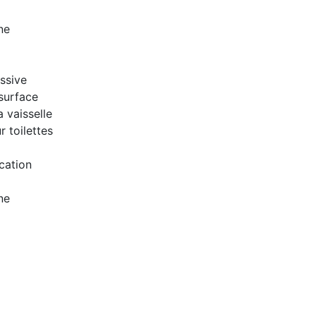
ne
ssive
surface
a vaisselle
 toilettes
cation
ne