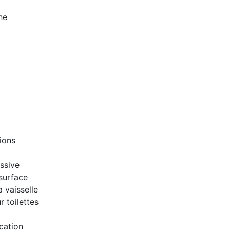
ne
ions
ssive
surface
a vaisselle
 toilettes
cation