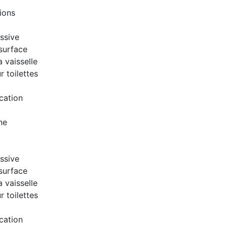
ions
ssive
surface
a vaisselle
 toilettes
cation
ne
ssive
surface
a vaisselle
 toilettes
cation