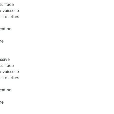
surface
a vaisselle
 toilettes
cation
ne
ssive
surface
a vaisselle
 toilettes
cation
ne