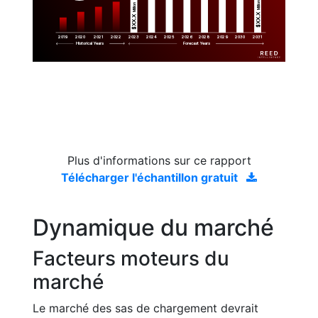
Million
Million
$XX.X 
$XX.X 
2019
2020
2021
2022
2023
2029
2024
2025
2026
2028
2030
2031
Historical Years
Forecast Years
Plus d'informations sur ce rapport
Télécharger l'échantillon gratuit
Dynamique du marché
Facteurs moteurs du
marché
Le marché des sas de chargement devrait