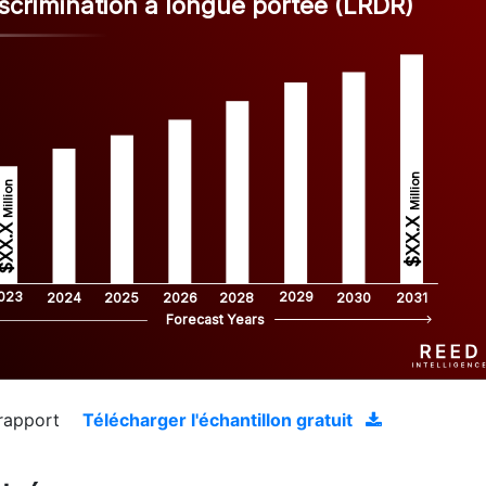
scrimination à longue portée (LRDR)
Million
Million
$XX.X 
XX.X 
023
2029
2024
2025
2026
2028
2030
2031
Forecast Years
 rapport
Télécharger l'échantillon gratuit