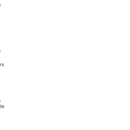
r
s
rs
,
de