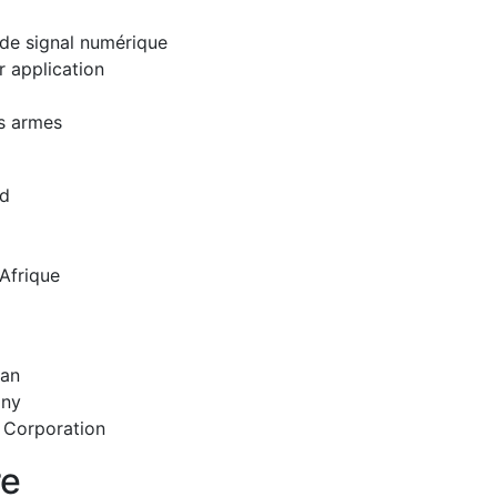
de signal numérique
 application
s armes
rd
Afrique
an
any
 Corporation
re