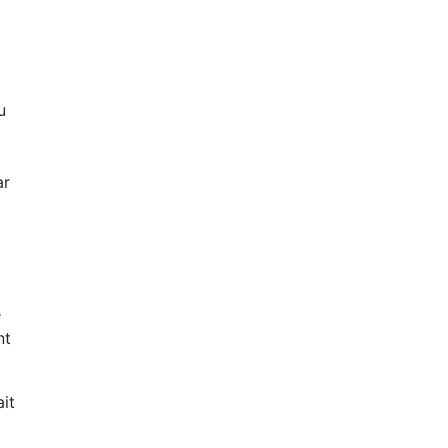
u
ar
e
nt
it