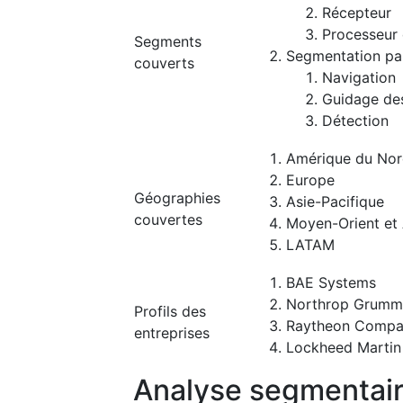
Récepteur
Processeur 
Segments
Segmentation par
couverts
Navigation
Guidage de
Détection
Amérique du No
Europe
Géographies
Asie-Pacifique
couvertes
Moyen-Orient et 
LATAM
BAE Systems
Northrop Grumm
Profils des
Raytheon Comp
entreprises
Lockheed Martin
Analyse segmentai