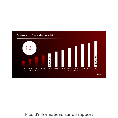
Gruau aux fruits du marché
CAGR
 1.1%
Million
Million
$XX.X 
$XX.X 
2019
2020
2021
2022
2023
2029
2024
2025
2026
2028
2030
2031
Historical Years
Forecast Years
Plus d'informations sur ce rapport