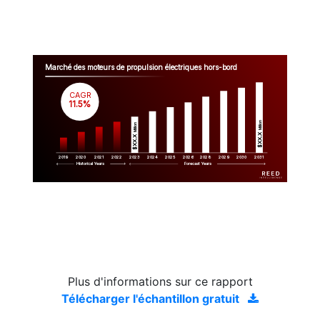
Marché des moteurs de propulsion électriques hors-bord
CAGR
 11.5%
Million
Million
$XX.X 
$XX.X 
2019
2020
2021
2022
2023
2029
2024
2025
2026
2028
2030
2031
Historical Years
Forecast Years
Plus d'informations sur ce rapport
Télécharger l'échantillon gratuit