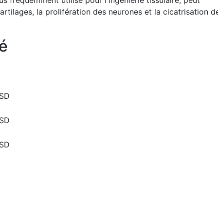
s fréquemment utilisé pour l'ingénierie tissulaire, peut
rtilages, la prolifération des neurones et la cicatrisation d
é
USD
USD
USD