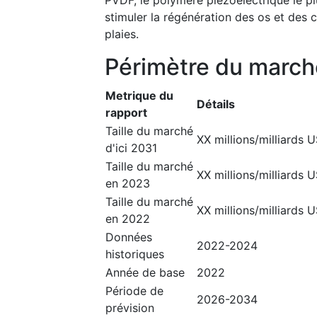
PVDF, le polymère piézoélectrique le plu
stimuler la régénération des os et des ca
plaies.
Périmètre du march
Metrique du
Détails
rapport
Taille du marché
XX millions/milliards 
d'ici 2031
Taille du marché
XX millions/milliards 
en 2023
Taille du marché
XX millions/milliards 
en 2022
Données
2022-2024
historiques
Année de base
2022
Période de
2026-2034
prévision