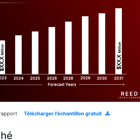
Million
Million
$XX.X 
XX.X 
023
2029
2024
2025
2026
2028
2030
2031
Forecast Years
 rapport
Télécharger l'échantillon gratuit
ché