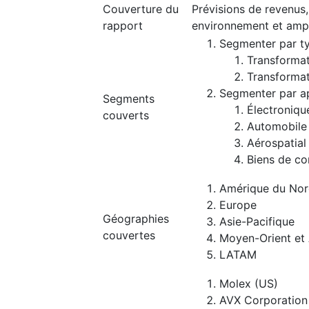
Couverture du
Prévisions de revenus,
rapport
environnement et amp
Segmenter par t
Transformat
Transformat
Segmenter par ap
Segments
Électroniqu
couverts
Automobile
Aérospatial
Biens de c
Amérique du No
Europe
Géographies
Asie-Pacifique
couvertes
Moyen-Orient et 
LATAM
Molex (US)
AVX Corporation