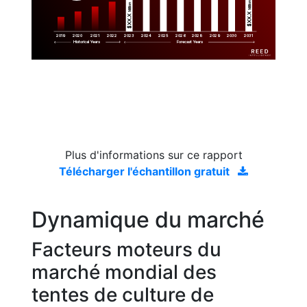
Million
Million
$XX.X 
$XX.X 
2019
2020
2021
2022
2023
2029
2024
2025
2026
2028
2030
2031
Historical Years
Forecast Years
Plus d'informations sur ce rapport
Télécharger l'échantillon gratuit
Dynamique du marché
Facteurs moteurs du
marché mondial des
tentes de culture de