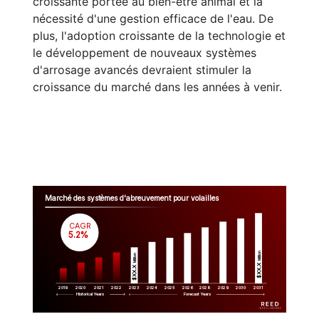
croissante portée au bien-être animal et la
nécessité d'une gestion efficace de l'eau. De
plus, l'adoption croissante de la technologie et
le développement de nouveaux systèmes
d'arrosage avancés devraient stimuler la
croissance du marché dans les années à venir.
Marché des systèmes d'abreuvement pour volailles
CAGR
 5.2%
Million
Million
$XX.X 
$XX.X 
2019
2020
2021
2022
2023
2029
2024
2025
2026
2028
2030
2031
Historical Years
Forecast Years