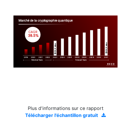
Marché de la cryptographie quantique
CAGR
 38.5%
Million
Million
$XX.X 
$XX.X 
2019
2020
2021
2022
2023
2029
2024
2025
2026
2028
2030
2031
Historical Years
Forecast Years
Plus d'informations sur ce rapport
Télécharger l'échantillon gratuit