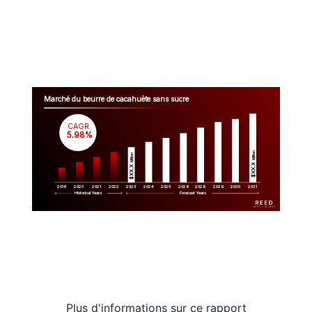
Marché du beurre de cacahuète sans sucre
CAGR
 5.98%
Million
Million
$XX.X 
$XX.X 
2019
2020
2021
2022
2023
2029
2024
2025
2026
2028
2030
2031
Historical Years
Forecast Years
Plus d'informations sur ce rapport