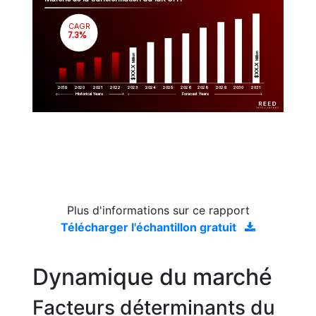
CAGR
 7.3%
Million
Million
$XX.X 
$XX.X 
2019
2020
2021
2022
2023
2029
2024
2025
2026
2028
2030
2031
Historical Years
Forecast Years
Plus d'informations sur ce rapport
Télécharger l'échantillon gratuit
Dynamique du marché
Facteurs déterminants du