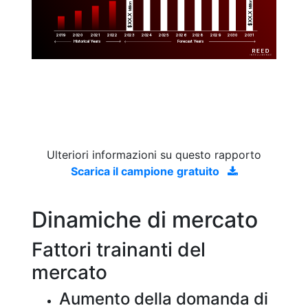
Million
Million
$XX.X 
$XX.X 
2019
2020
2021
2022
2023
2029
2024
2025
2026
2028
2030
2031
Historical Years
Forecast Years
Ulteriori informazioni su questo rapporto
Scarica il campione gratuito
Dinamiche di mercato
Fattori trainanti del
mercato
Aumento della domanda di