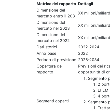
Metrica del rapporto
Dettagli
Dimensione del
XX milioni/miliard
mercato entro il 2031
Dimensione del
XX milioni/miliard
mercato nel 2023
Dimensione del
XX milioni/miliard
mercato nel 2022
Dati storici
2022-2024
Anno base
2022
Periodo di previsione
2026-2034
Copertura del
Previsioni dei ri
rapporto
opportunità di c
Segmento p
2 por
EFEM 
4 por
Segmenti coperti
Segmento p
Tratt