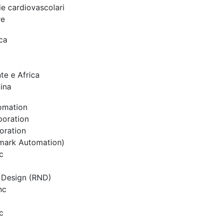
ie cardiovascolari
re
ca
te e Africa
ina
omation
oration
oration
mark Automation)
c
 Design (RND)
nc
c