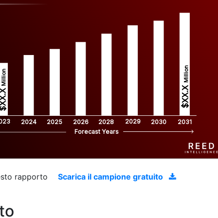
Million
Million
$XX.X 
XX.X 
023
2029
2024
2025
2026
2028
2030
2031
Forecast Years
uesto rapporto
Scarica il campione gratuito
to