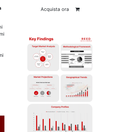
a
Acquista ora
mi
emi
ni