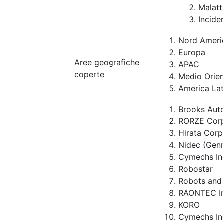
Malatt
Incide
Nord Ameri
Europa
Aree geografiche
APAC
coperte
Medio Orien
America Lat
Brooks Aut
RORZE Corp
Hirata Corp
Nidec (Gen
Cymechs In
Robostar
Robots and
RAONTEC I
KORO
Cymechs In