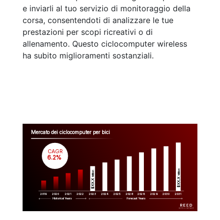
e inviarli al tuo servizio di monitoraggio della
corsa, consentendoti di analizzare le tue
prestazioni per scopi ricreativi o di
allenamento. Questo ciclocomputer wireless
ha subito miglioramenti sostanziali.
Mercato dei ciclocomputer per bici
CAGR
 6.2%
Million
Million
$XX.X 
$XX.X 
2019
2020
2021
2022
2023
2029
2024
2025
2026
2028
2030
2031
Historical Years
Forecast Years