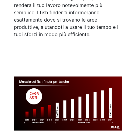
renderà il tuo lavoro notevolmente più
semplice. I fish finder ti informeranno
esattamente dove si trovano le aree
produttive, aiutandoti a usare il tuo tempo e i
tuoi sforzi in modo più efficiente.
Mercato dei fish finder per barche
CAGR
 7.0%
Million
Million
$XX.X 
$XX.X 
2019
2020
2021
2022
2023
2029
2024
2025
2026
2028
2030
2031
Historical Years
Forecast Years