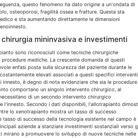
nseguenza, questo fenomeno ha dato origine a un'ondata di
olo, osteoporosi, fragilità ossea e fratture. Questa sta
pedico e sta aumentando direttamente le dimensioni
xenoinnesto.
chirurgia mininvasiva e investimenti
apianto sono riconosciuti come tecniche chirurgiche
ie procedure mediche. La crescente domanda di questi
tevole enfasi posta sulla sicurezza del paziente durante le
ostantemente elevati associati a questi specifici interventi
di innesto, è degno di nota evidenziare che sia le procedure
ianto comportano un singolo intervento chirurgico, al
e necessitano di un secondo intervento chirurgico
 l'innesto. Secondo i dati disponibili, l'allotrapianto dimos
entre lo xenotrapianto mostra un tasso di successo
e tasso di successo della tecnologia esistente nel campo è
cipali aziende a stanziare investimenti sostanziali verso g
rzi mirano a promuovere lo sviluppo di nuove tecniche nelle