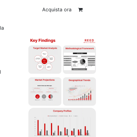
Acquista ora
la
l
a