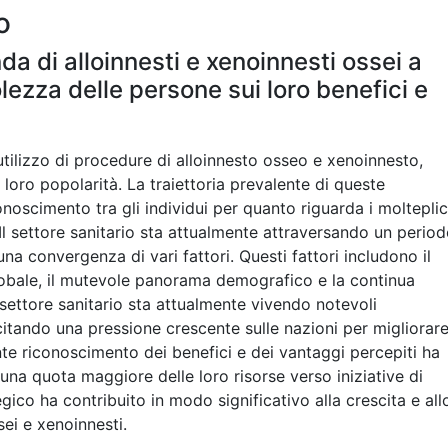
o
a di alloinnesti e xenoinnesti ossei a
ezza delle persone sui loro benefici e
utilizzo di procedure di alloinnesto osseo e xenoinnesto,
loro popolarità. La traiettoria prevalente di queste
noscimento tra gli individui per quanto riguarda i molteplic
Il settore sanitario sta attualmente attraversando un perio
na convergenza di vari fattori. Questi fattori includono il
obale, il mutevole panorama demografico e la continua
Il settore sanitario sta attualmente vivendo notevoli
itando una pressione crescente sulle nazioni per migliorar
cente riconoscimento dei benefici e dei vantaggi percepiti ha
una quota maggiore delle loro risorse verso iniziative di
gico ha contribuito in modo significativo alla crescita e all
sei e xenoinnesti.