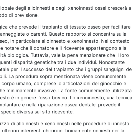
obale degli alloinnesti e degli xenoinnesti ossei crescerà a
odo di previsione.
ca che prevede il trapianto di tessuto osseo per facilitare 
danneggiate o carenti. Questo rapporto si concentra sulla
seo, in particolare alloinnesto e xenoinnesto. Nel contesto
te notare che il donatore e il ricevente appartengono alla
tà biologica. Tuttavia, vale la pena menzionare che il loro
enti disparità genetiche tra i due individui. Nonostante
ale per il successo del trapianto che i gruppi sanguigni de
ibili. La procedura sopra menzionata viene comunemente
el corpo umano, comprese le articolazioni del ginocchio e
giche minimamente invasive. La fonte comunemente utilizzata
nesto è in genere l'osso bovino. Lo xenoinnesto, una tecnic
plantare e nella riparazione ossea dentale, prevede il
 specie diversa sul sito ricevente.
izzo di alloinnesti e xenoinnesti nelle procedure di innesto
ulteriori interventi chirurgici tipicamente richiesti per la