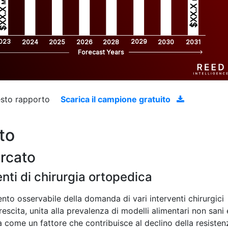
$XX.X 
XX.X 
023
2029
2024
2025
2026
2028
2030
2031
Forecast Years
uesto rapporto
Scarica il campione gratuito
to
ercato
nti di chirurgia ortopedica
mento osservabile della domanda di vari interventi chirurgici
escita, unita alla prevalenza di modelli alimentari non sani 
cata come un fattore che contribuisce al declino della resisten