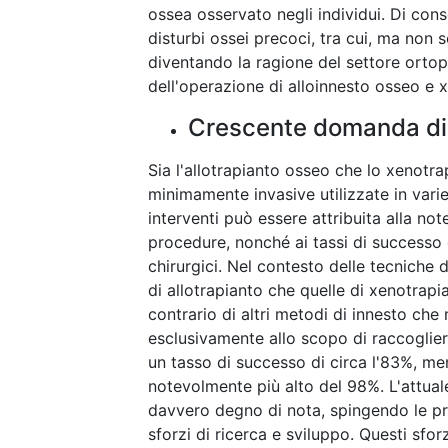
ossea osservato negli individui. Di co
disturbi ossei precoci, tra cui, ma non s
diventando la ragione del settore orto
dell'operazione di alloinnesto osseo e 
Crescente domanda di 
Sia l'allotrapianto osseo che lo xenotr
minimamente invasive utilizzate in var
interventi può essere attribuita alla no
procedure, nonché ai tassi di successo c
chirurgici. Nel contesto delle tecniche 
di allotrapianto che quelle di xenotrap
contrario di altri metodi di innesto ch
esclusivamente allo scopo di raccogliere
un tasso di successo di circa l'83%, m
notevolmente più alto del 98%. L'attual
davvero degno di nota, spingendo le prin
sforzi di ricerca e sviluppo. Questi sfo