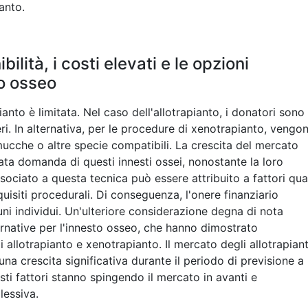
anto.
lità, i costi elevati e le opzioni
to osseo
pianto è limitata. Nel caso dell'allotrapianto, i donatori sono 
i. In alternativa, per le procedure di xenotrapianto, vengo
ucche o altre specie compatibili. La crescita del mercato
evata domanda di questi innesti ossei, nonostante la loro
ssociato a questa tecnica può essere attribuito a fattori qua
equisiti procedurali. Di conseguenza, l'onere finanziario
ni individui. Un'ulteriore considerazione degna di nota
ernative per l'innesto osseo, che hanno dimostrato
 allotrapianto e xenotrapianto. Il mercato degli allotrapiant
una crescita significativa durante il periodo di previsione a
esti fattori stanno spingendo il mercato in avanti e
lessiva.