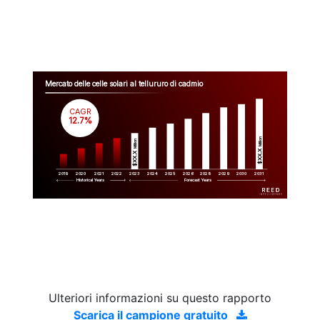
Mercato delle celle solari al tellururo di cadmio
CAGR
 12.7%
Million
Million
$XX.X 
$XX.X 
2019
2020
2021
2022
2023
2029
2024
2025
2026
2028
2030
2031
Historical Years
Forecast Years
Ulteriori informazioni su questo rapporto
Scarica il campione gratuito