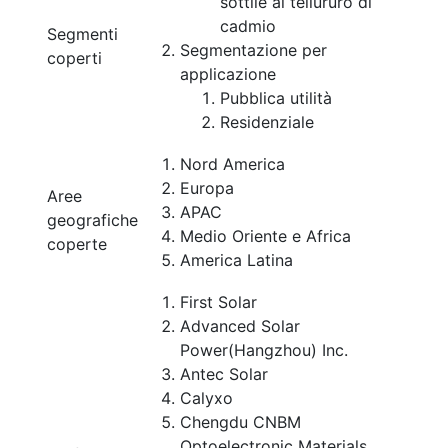
sottile al tellururo di
cadmio
Segmenti
Segmentazione per
coperti
applicazione
Pubblica utilità
Residenziale
Nord America
Europa
Aree
APAC
geografiche
Medio Oriente e Africa
coperte
America Latina
First Solar
Advanced Solar
Power(Hangzhou) Inc.
Antec Solar
Calyxo
Chengdu CNBM
Optoelectronic Materials