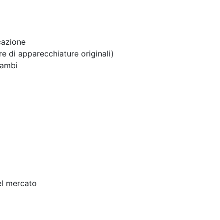
cazione
 di apparecchiature originali)
cambi
el mercato