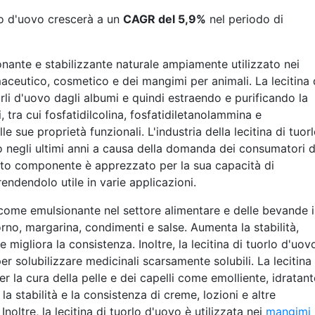
rlo d'uovo crescerà a un
CAGR del 5,9%
nel periodo di
onante e stabilizzante naturale ampiamente utilizzato nei
maceutico, cosmetico e dei mangimi per animali. La lecitina 
rli d'uovo dagli albumi e quindi estraendo e purificando la
idi, tra cui fosfatidilcolina, fosfatidiletanolammina e
le sue proprietà funzionali. L'industria della lecitina di tuor
o negli ultimi anni a causa della domanda dei consumatori d
sto componente è apprezzato per la sua capacità di
rendendolo utile in varie applicazioni.
a come emulsionante nel settore alimentare e delle bevande 
forno, margarina, condimenti e salse. Aumenta la stabilità,
migliora la consistenza. Inoltre, la lecitina di tuorlo d'uov
per solubilizzare medicinali scarsamente solubili. La lecitina 
er la cura della pelle e dei capelli come emolliente, idratant
a stabilità e la consistenza di creme, lozioni e altre
noltre, la lecitina di tuorlo d'uovo è utilizzata nei
mangimi