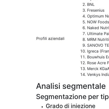
BNL
Fresenius
Optimum Nu
NOW Foods 
Naked Nutri
Ultimate Pa
Profili aziendali
MRM Nutriti
SANOVO TE
Igreca (Fra
Bouwhuis E
Rose Acre F
Merck KGaA
Venkys India
Analisi segmentale
Segmentazione per ti
Grado di iniezione