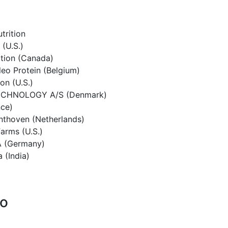
trition
(U.S.)
tion (Canada)
leo Protein (Belgium)
on (U.S.)
CHNOLOGY A/S (Denmark)
nce)
nthoven (Netherlands)
arms (U.S.)
 (Germany)
 (India)
po