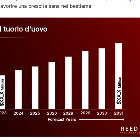
 favorire una crescita sana nel bestiame.
l tuorlo d'uovo
Million
Million
$XX.X 
XX.X 
023
2029
2024
2025
2026
2028
2030
2031
Forecast Years