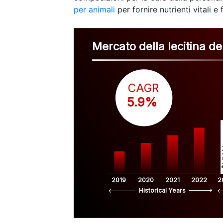
per animali
per fornire nutrienti vitali e
Mercato della lecitina de
CAGR
 5.9%
$
2019
2020
2021
2022
2
Historical Years