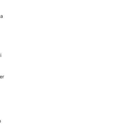
na
i
i
er
o