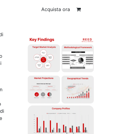
Acquista ora
di
lo
i
in
o
di
e