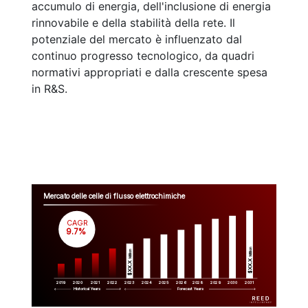
accumulo di energia, dell'inclusione di energia
rinnovabile e della stabilità della rete. Il
potenziale del mercato è influenzato dal
continuo progresso tecnologico, da quadri
normativi appropriati e dalla crescente spesa
in R&S.
Mercato delle celle di flusso elettrochimiche
CAGR
 9.7%
Million
Million
$XX.X 
$XX.X 
2019
2020
2021
2022
2023
2029
2024
2025
2026
2028
2030
2031
Historical Years
Forecast Years