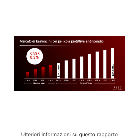
Mercato di bastoncini per pellicola protettiva antincendio
CAGR
 6.3%
Million
Million
$XX.X 
$XX.X 
2019
2020
2021
2022
2023
2029
2024
2025
2026
2028
2030
2031
Historical Years
Forecast Years
Ulteriori informazioni su questo rapporto