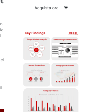
3%
Acquista ora
Un
la
.
el
i