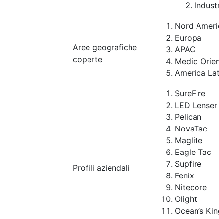
Indust
Nord Ameri
Europa
Aree geografiche
APAC
coperte
Medio Orien
America Lat
SureFire
LED Lenser
Pelican
NovaTac
Maglite
Eagle Tac
Supfire
Profili aziendali
Fenix
Nitecore
Olight
Ocean’s Kin