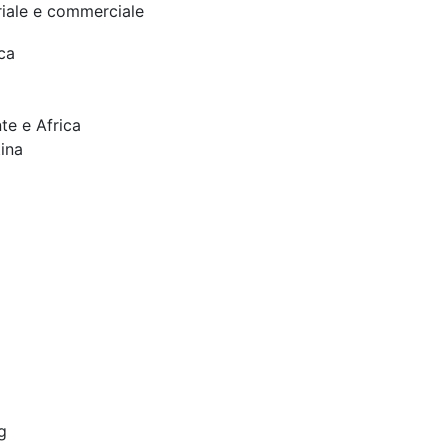
riale e commerciale
ca
te e Africa
ina
g