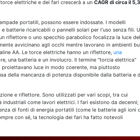
torce elettriche e dei fari crescerà a un
CAGR di circa il 5,
lampade portatili, possono essere indossate. I modelli
atterie ricaricabili o pannelli solari per l'uso senza fili. 
 riflettore o uno specchio parabolico focalizza la luce del
mente avvicinano agli occhi mentre lavorano in ambienti bui
caline AA. Le torce elettriche hanno un riflettore,
una
e, una batteria e un involucro. Il termine "torcia elettrica"
on proiettavano luce in modo coerente, ma piuttosto
a della mancanza di potenza disponibile dalla batteria e d
ione e riflettore. Sono utilizzati per vari scopi, tra cui
 industriali come lavori elettrici. I fari esistono da decenni;
nza di fonti di energia portatili (come le batterie agli ioni d
mpre con sé, la tecnologia dei fari ha fatto notevoli