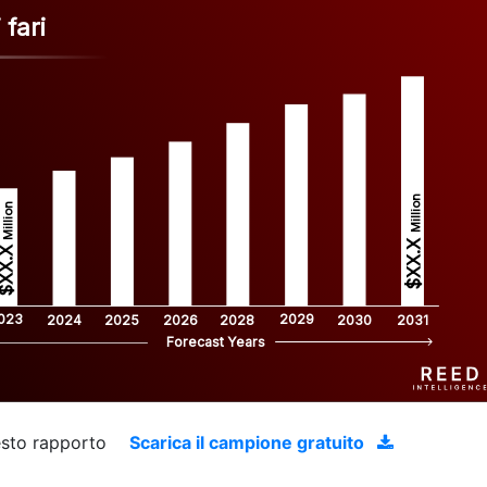
 fari
Million
Million
$XX.X 
XX.X 
023
2029
2024
2025
2026
2028
2030
2031
Forecast Years
uesto rapporto
Scarica il campione gratuito