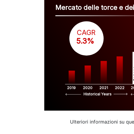
Mercato delle torce e dei
CAGR
 5.3%
$
2019
2020
2021
2022
2
Historical Years
Ulteriori informazioni su q