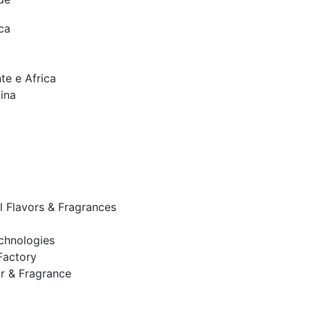
ca
te e Africa
ina
al Flavors & Fragrances
chnologies
Factory
r & Fragrance