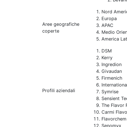
Nord Ameri
Europa
Aree geografiche
APAC
coperte
Medio Orien
America Lat
DSM
Kerry
Ingredion
Givaudan
Firmenich
Internation
Profili aziendali
Symrise
Sensient Te
The Flavor 
Carmi Flavo
Flavorchem
Senomyx