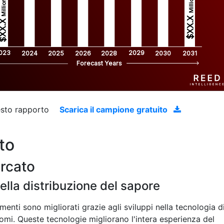
Million
Million
$XX.X 
XX.X 
023
2029
2024
2025
2026
2028
2030
2031
Forecast Years
uesto rapporto
Scarica il campione gratuito
to
ercato
ella distribuzione del sapore
alimenti sono migliorati grazie agli sviluppi nella tecnologia d
omi. Queste tecnologie migliorano l'intera esperienza del