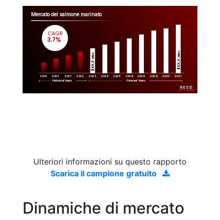
Mercato del salmone marinato
CAGR
 3.7%
Million
Million
$XX.X 
$XX.X 
2019
2020
2021
2022
2023
2029
2024
2025
2026
2028
2030
2031
Historical Years
Forecast Years
Ulteriori informazioni su questo rapporto
Scarica il campione gratuito
Dinamiche di mercato