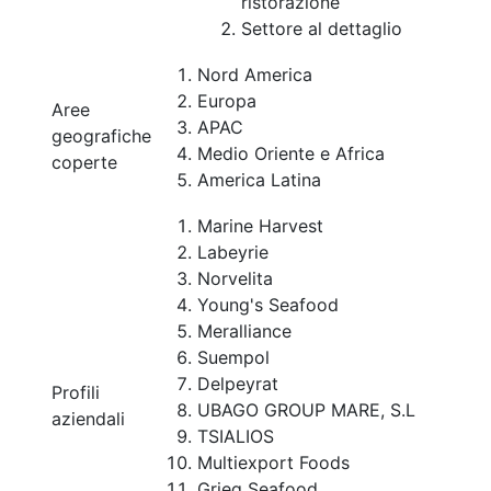
ristorazione
Settore al dettaglio
Nord America
Europa
Aree
APAC
geografiche
Medio Oriente e Africa
coperte
America Latina
Marine Harvest
Labeyrie
Norvelita
Young's Seafood
Meralliance
Suempol
Delpeyrat
Profili
UBAGO GROUP MARE, S.L
aziendali
TSIALIOS
Multiexport Foods
Grieg Seafood