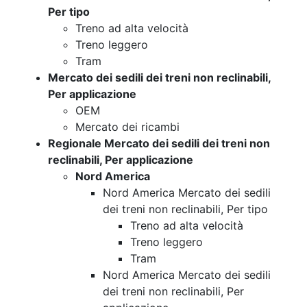
Per tipo
Treno ad alta velocità
Treno leggero
Tram
Mercato dei sedili dei treni non reclinabili,
Per applicazione
OEM
Mercato dei ricambi
Regionale Mercato dei sedili dei treni non
reclinabili, Per applicazione
Nord America
Nord America Mercato dei sedili
dei treni non reclinabili, Per tipo
Treno ad alta velocità
Treno leggero
Tram
Nord America Mercato dei sedili
dei treni non reclinabili, Per