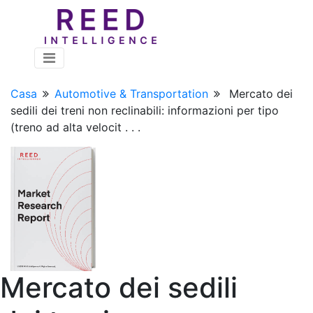
Casa
Automotive & Transportation
Mercato dei
sedili dei treni non reclinabili: informazioni per tipo
(treno ad alta velocit . . .
Mercato dei sedili