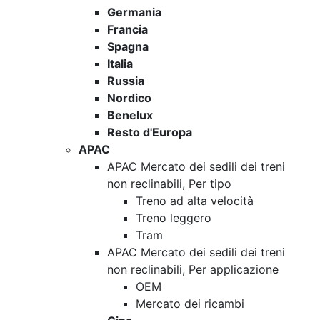
Germania
Francia
Spagna
Italia
Russia
Nordico
Benelux
Resto d'Europa
APAC
APAC Mercato dei sedili dei treni
non reclinabili, Per tipo
Treno ad alta velocità
Treno leggero
Tram
APAC Mercato dei sedili dei treni
non reclinabili, Per applicazione
OEM
Mercato dei ricambi