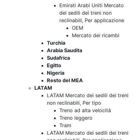
Emirati Arabi Uniti Mercato
dei sedili dei treni non
reclinabili, Per applicazione
OEM
Mercato dei ricambi
Turchia
Arabia Saudita
Sudafrica
Egitto
Nigeria
Resto del MEA
LATAM
LATAM Mercato dei sedili dei treni
non reclinabili, Per tipo
Treno ad alta velocità
Treno leggero
Tram
LATAM Mercato dei sedili dei treni