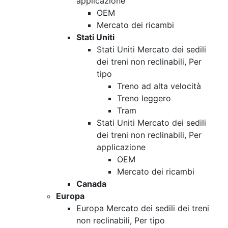
applicazione
OEM
Mercato dei ricambi
Stati Uniti
Stati Uniti Mercato dei sedili
dei treni non reclinabili, Per
tipo
Treno ad alta velocità
Treno leggero
Tram
Stati Uniti Mercato dei sedili
dei treni non reclinabili, Per
applicazione
OEM
Mercato dei ricambi
Canada
Europa
Europa Mercato dei sedili dei treni
non reclinabili, Per tipo