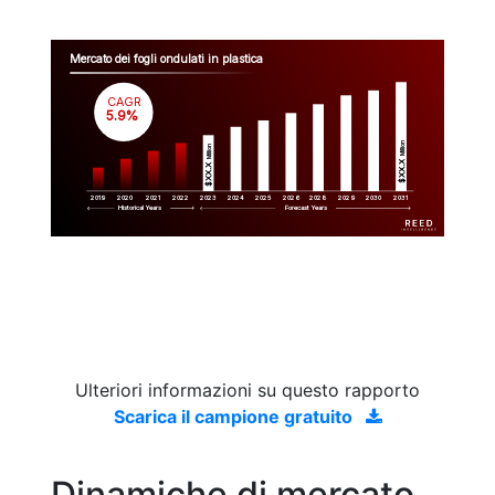
Mercato dei fogli ondulati in plastica
CAGR
 5.9%
Million
Million
$XX.X 
$XX.X 
2019
2020
2021
2022
2023
2029
2024
2025
2026
2028
2030
2031
Historical Years
Forecast Years
Ulteriori informazioni su questo rapporto
Scarica il campione gratuito
Dinamiche di mercato