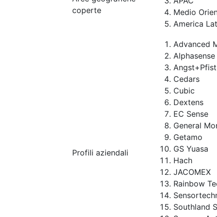
APAC
coperte
Medio Orien
America Lat
Advanced M
Alphasense
Angst+Pfis
Cedars
Cubic
Dextens
EC Sense
General Mon
Getamo
GS Yuasa
Profili aziendali
Hach
JACOMEX
Rainbow Te
Sensortech
Southland 