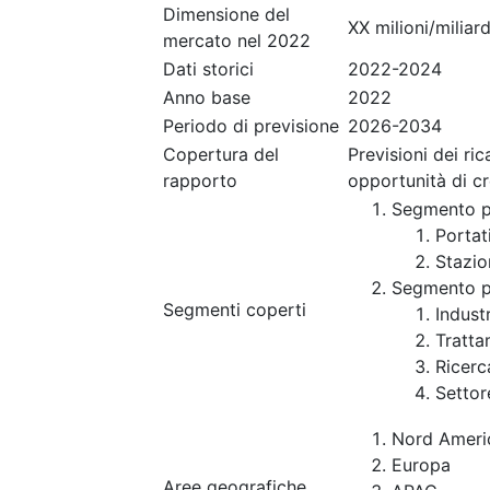
Dimensione del
XX milioni/miliard
mercato nel 2022
Dati storici
2022-2024
Anno base
2022
Periodo di previsione
2026-2034
Copertura del
Previsioni dei ri
rapporto
opportunità di c
Segmento p
Portat
Stazio
Segmento p
Segmenti coperti
Indust
Tratta
Ricerc
Setto
Nord Ameri
Europa
Aree geografiche