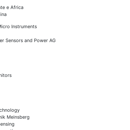
te e Africa
ina
icro Instruments
ter Sensors and Power AG
itors
chnology
nik Meinsberg
Sensing