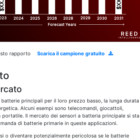
$XX.X 
XX.X 
023
2029
2024
2025
2026
2028
2030
2031
Forecast Years
uesto rapporto
Scarica il campione gratuito
to
ercato
atterie principali per il loro prezzo basso, la lunga durata
ergetica. Alcuni esempi sono telecomandi, giocattoli,
ortatile. Il mercato dei sensori a batteria principale si sta
anda di batterie primarie in queste applicazioni.
i o diventare potenzialmente pericolosa se le batterie