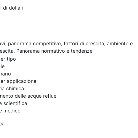
i di dollari
cavi, panorama competitivo, fattori di crescita, ambiente e
rescita. Panorama normativo e tendenze
er tipo
ile
nario
er applicazione
ria chimica
mento delle acque reflue
a scientifica
re medico
ca