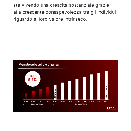
sta vivendo una crescita sostanziale grazie
alla crescente consapevolezza tra gli individui
riguardo al loro valore intrinseco.
Mercato delle cellule di polpa
CAGR
 8.2%
Million
Million
$XX.X 
$XX.X 
2019
2020
2021
2022
2023
2029
2024
2025
2026
2028
2030
2031
Historical Years
Forecast Years