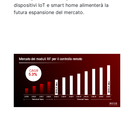
dispositivi IoT e smart home alimenterà la
futura espansione del mercato.
Mercato dei moduli RF per il controllo remoto
CAGR
 5.3%
Million
Million
$XX.X 
$XX.X 
2019
2020
2021
2022
2023
2029
2024
2025
2026
2028
2030
2031
Historical Years
Forecast Years