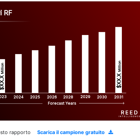
i RF
Million
Million
$XX.X 
XX.X 
023
2029
2024
2025
2026
2028
2030
2031
Forecast Years
uesto rapporto
Scarica il campione gratuito