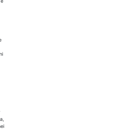
 e
e
ni
r
a,
nei