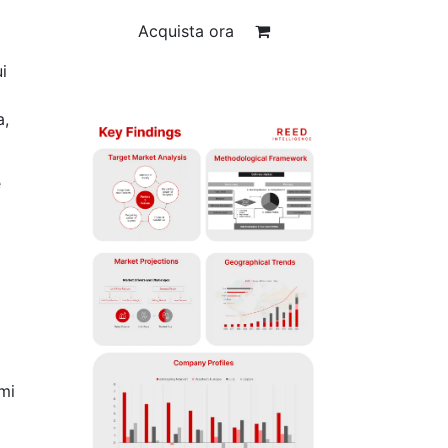
R
Acquista ora
i
a,
e
emi