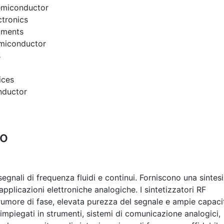
emiconductor
tronics
uments
miconductor
s
ices
ductor
po
segnali di frequenza fluidi e continui. Forniscono una sintesi
applicazioni elettroniche analogiche. I sintetizzatori RF
rumore di fase, elevata purezza del segnale e ampie capaci
impiegati in strumenti, sistemi di comunicazione analogici,