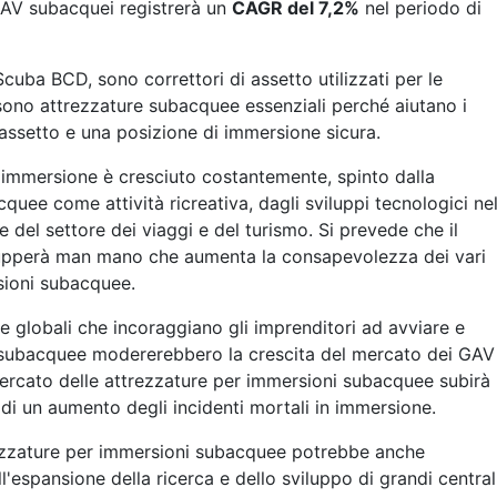
GAV subacquei registrerà un
CAGR del 7,2%
nel periodo di
 Scuba BCD, sono correttori di assetto utilizzati per le
ono attrezzature subacquee essenziali perché aiutano i
'assetto e una posizione di immersione sicura.
a immersione è cresciuto costantemente, spinto dalla
ee come attività ricreativa, dagli sviluppi tecnologici nel
 del settore dei viaggi e del turismo. Si prevede che il
lupperà man mano che aumenta la consapevolezza dei vari
rsioni subacquee.
ve globali che incoraggiano gli imprenditori ad avviare e
i subacquee modererebbero la crescita del mercato dei GAV
mercato delle attrezzature per immersioni subacquee subirà
 di un aumento degli incidenti mortali in immersione.
trezzature per immersioni subacquee potrebbe anche
'espansione della ricerca e dello sviluppo di grandi central