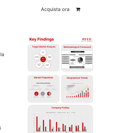
Acquista ora
la
i