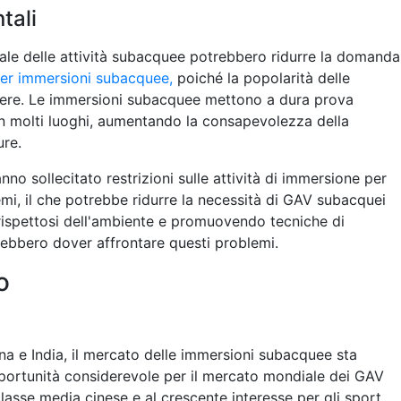
tali
ale delle attività subacquee potrebbero ridurre la domanda
per immersioni subacquee,
poiché la popolarità delle
ere. Le immersioni subacquee mettono a dura prova
 in molti luoghi, aumentando la consapevolezza della
ure.
no sollecitato restrizioni sulle attività di immersione per
temi, il che potrebbe ridurre la necessità di GAV subacquei
ù rispettosi dell'ambiente e promuovendo tecniche di
trebbero dover affrontare questi problemi.
o
ina e India, il mercato delle immersioni subacquee sta
ortunità considerevole per il mercato mondiale dei GAV
lasse media cinese e al crescente interesse per gli sport