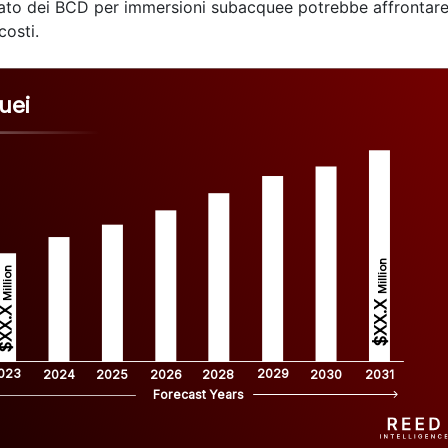
ercato dei BCD per immersioni subacquee potrebbe affrontar
costi.
uei
Million
Million
$XX.X 
XX.X 
023
2029
2024
2025
2026
2028
2030
2031
Forecast Years