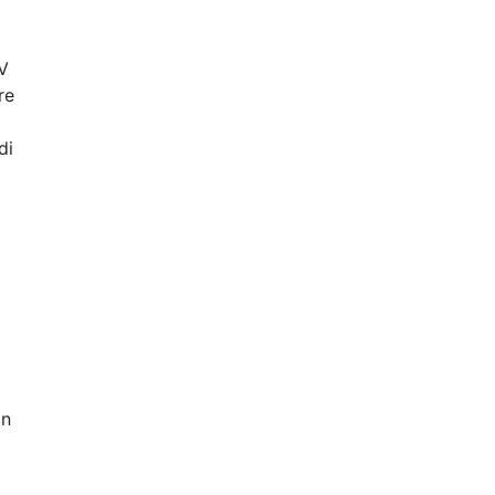
AV
re
di
on