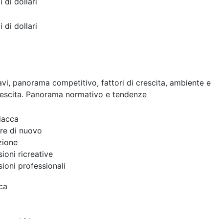
i di dollari
i di dollari
cavi, panorama competitivo, fattori di crescita, ambiente e
rescita. Panorama normativo e tendenze
giacca
re di nuovo
zione
ioni ricreative
ioni professionali
ca