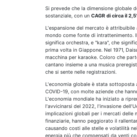
Si prevede che la dimensione globale d
sostanziale, con un
CAGR di circa il 2,
L'espansione del mercato è attribuibile a
mondo come fonte di intrattenimento. I
significa orchestra, e "kara", che signif
prima volta in Giappone. Nel 1971, Dais
macchina per karaoke. Coloro che parte
cantano insieme a una musica preregist
che si sente nelle registrazioni.
L'economia globale è stata sottoposta a
COVID-19, con molte aziende che hanno d
L'economia mondiale ha iniziato a ripre
l'avvicinarsi del 2022, l'invasione dell
implicazioni globali per i mercati delle m
finanziarie, hanno peggiorato il rallenta
causando costi alle stelle e volatilità ne
energia più che compensati da venti cont