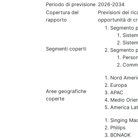
Periodo di previsione
2026-2034
Copertura del
Previsioni dei ri
rapporto
opportunità di c
Segmento p
Sistemi
Sistemi
Segmenti coperti
Segmento p
Person
Comme
Nord Ameri
Europa
Aree geografiche
APAC
coperte
Medio Orien
America Lat
Singing Ma
Philips
BONAOK