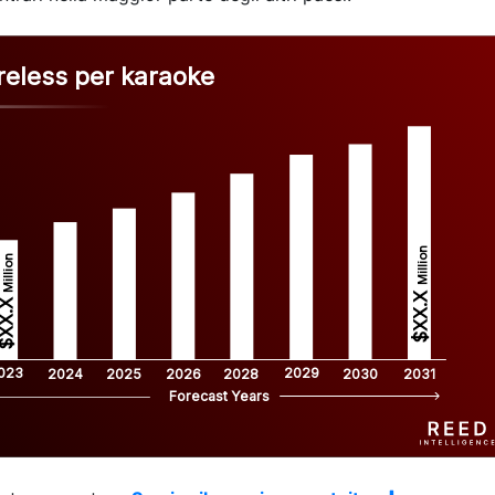
reless per karaoke
Million
Million
$XX.X 
XX.X 
023
2029
2024
2025
2026
2028
2030
2031
Forecast Years