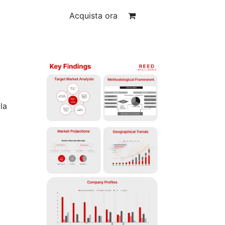
Acquista ora
l
la