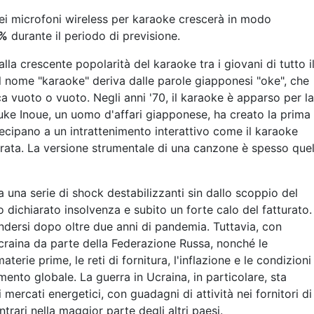
ei microfoni wireless per karaoke crescerà in modo
5%
durante il periodo di previsione.
lla crescente popolarità del karaoke tra i giovani di tutto i
l nome "karaoke" deriva dalle parole giapponesi "oke", che
ica vuoto o vuoto. Negli anni '70, il karaoke è apparso per la
uke Inoue, un uomo d'affari giapponese, ha creato la prima
cipano a un intrattenimento interattivo come il karaoke
rata. La versione strumentale di una canzone è spesso quel
 una serie di shock destabilizzanti sin dallo scoppio del
ichiarato insolvenza e subito un forte calo del fatturato.
ndersi dopo oltre due anni di pandemia. Tuttavia, con
'Ucraina da parte della Federazione Russa, nonché le
aterie prime, le reti di fornitura, l'inflazione e le condizioni
mento globale. La guerra in Ucraina, in particolare, sta
i mercati energetici, con guadagni di attività nei fornitori di
rari nella maggior parte degli altri paesi.