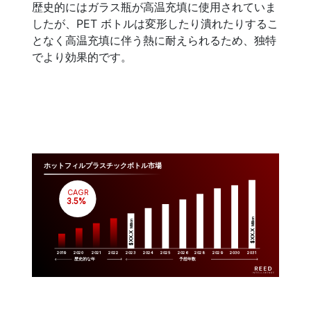
歴史的にはガラス瓶が高温充填に使用されていま
したが、PET ボトルは変形したり潰れたりするこ
となく高温充填に伴う熱に耐えられるため、独特
でより効果的です。
ホットフィルプラスチックボトル市場
CAGR
 3.5%
Million
Million
$XX.X 
$XX.X 
2019
2020
2021
2022
2023
2029
2024
2025
2026
2028
2030
2031
歴史的な年
予想年数