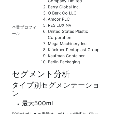
Company Limited
Berry Global Inc.
O Berk Co LLC
Amcor PLC
RESILUX NV
企業プロフィ
United States Plastic
ール
Corporation
Mega Machinery Inc
Klöckner Pentaplast Group
Kaufman Container
Berlin Packaging
セグメント分析
タイプ別セグメンテーショ
ン
最大500ml