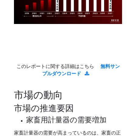
Million
$XX.X 
$XX.X 
2019
2020
2021
2022
2023
2029
2024
2025
2026
2028
2030
2031
歴史的な年
予想年数
このレポートに関する詳細はこちら
無料サン
プルダウンロード
市場の動向
市場の推進要因
家畜用計量器の需要増加
家畜計量器の需要が高まっているのは、家畜の正