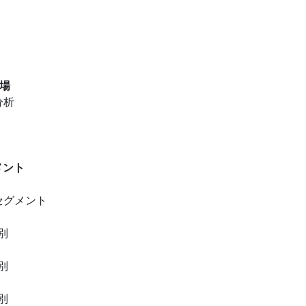
市場
分析
メント
セグメント
別
別
別