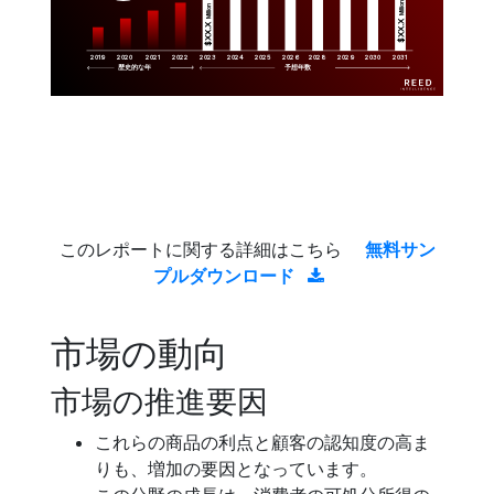
Million
Million
$XX.X 
$XX.X 
2019
2020
2021
2022
2023
2029
2024
2025
2026
2028
2030
2031
歴史的な年
予想年数
このレポートに関する詳細はこちら
無料サン
プルダウンロード
市場の動向
市場の推進要因
これらの商品の利点と顧客の認知度の高ま
りも、増加の要因となっています。