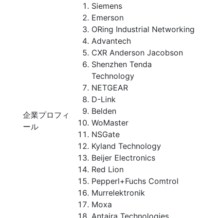
Siemens
Emerson
ORing Industrial Networking
Advantech
CXR Anderson Jacobson
Shenzhen Tenda
Technology
NETGEAR
D-Link
Belden
企業プロフィ
WoMaster
ール
NSGate
Kyland Technology
Beijer Electronics
Red Lion
Pepperl+Fuchs Comtrol
Murrelektronik
Moxa
Antaira Technologies