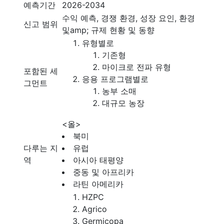
예측기간
2026-2034
수익 예측, 경쟁 환경, 성장 요인, 환경
신고 범위
및amp; 규제 현황 및 동향
유형별로
기존형
마이크로 전파 유형
포함된 세
응용 프로그램별로
그먼트
농부 소매
대규모 농장
<올>
북미
다루는 지
유럽
역
아시아 태평양
중동 및 아프리카
라틴 아메리카
HZPC
Agrico
Germicopa