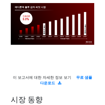
애디론댁 블루 감자 씨앗 시장
CAGR
 3.3%
Million
Million
$XX.X 
$XX.X 
2019
2020
2021
2022
2023
2029
2024
2025
2026
2028
2030
2031
Historical Years
Forecast Years
이 보고서에 대한 자세한 정보 보기
무료 샘플
다운로드
시장 동향