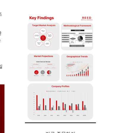
즈
한
습
일