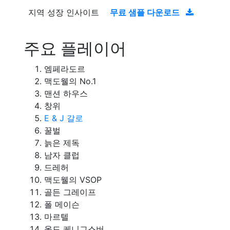
지역 성장 인사이트
무료 샘플 다운로드
주요 플레이어
엠페라도르
맥도웰의 No.1
맨션 하우스
창위
E & J 갈로
꿀벌
늙은 제독
남자 클럽
드레허
맥도웰의 VSOP
골든 그레이프
폴 메이슨
마르텔
올드 케니그스버