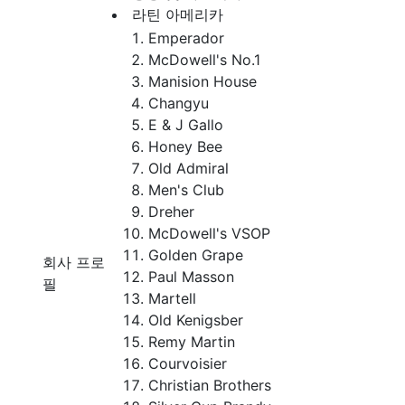
라틴 아메리카
Emperador
McDowell's No.1
Manision House
Changyu
E & J Gallo
Honey Bee
Old Admiral
Men's Club
Dreher
McDowell's VSOP
Golden Grape
회사 프로
Paul Masson
필
Martell
Old Kenigsber
Remy Martin
Courvoisier
Christian Brothers