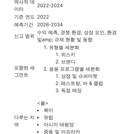
역사적 데
2022-2024
이터
기준 연도
2022
예측기간
2026-2034
수익 예측, 경쟁 환경, 성장 요인, 환경
신고 범위
및amp; 규제 현황 및 동향
유형별 세분화
위스키
브랜디
포함된 세
응용 프로그램별 세분화
그먼트
상점 및 슈퍼마켓
레스토랑, 바 & 클럽
독점 매장
<올>
북미
다루는 지
유럽
역
아시아 태평양
중동 및 아프리카