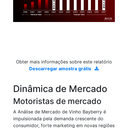
Million
$XX.X 
$XX.X 
2019
2020
2021
2022
2023
2029
2024
2025
2026
2028
2030
2031
Historical Years
Forecast Years
Obter mais informações sobre este relatório
Descarregar amostra grátis
Dinâmica de Mercado
Motoristas de mercado
A Análise de Mercado de Vinho Bayberry é
impulsionada pela demanda crescente do
consumidor, forte marketing em novas regiões